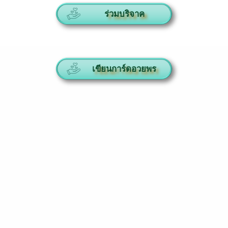
ร่วมบริจาค
เขียนการ์ดอวยพร